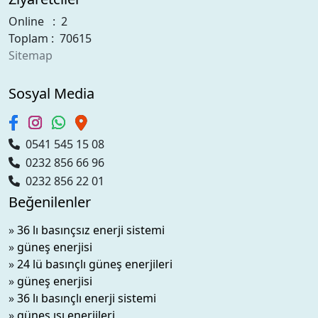
Online : 2
Toplam : 70615
Sitemap
Sosyal Media
0541 545 15 08
0232 856 66 96
0232 856 22 01
Beğenilenler
»
36 lı basınçsız enerji sistemi
»
güneş enerjisi
»
24 lü basınçlı güneş enerjileri
»
güneş enerjisi
»
36 lı basınçlı enerji sistemi
»
güneş ısı enerjileri