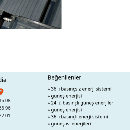
Beğenilenler
dia
»
36 lı basınçsız enerji sistemi
»
güneş enerjisi
15 08
»
24 lü basınçlı güneş enerjileri
66 96
»
güneş enerjisi
22 01
»
36 lı basınçlı enerji sistemi
»
güneş ısı enerjileri