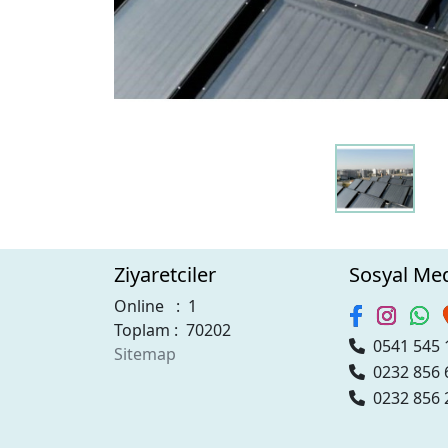
Ziyaretciler
Sosyal Me
Online : 1
Toplam : 70202
0541 545 
Sitemap
0232 856 
0232 856 