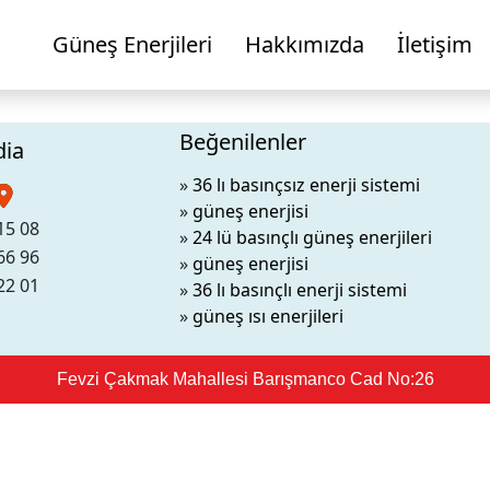
Güneş Enerjileri
Hakkımızda
İletişim
Beğenilenler
dia
»
36 lı basınçsız enerji sistemi
»
güneş enerjisi
15 08
»
24 lü basınçlı güneş enerjileri
66 96
»
güneş enerjisi
22 01
»
36 lı basınçlı enerji sistemi
»
güneş ısı enerjileri
Fevzi Çakmak Mahallesi Barışmanco Cad No:26