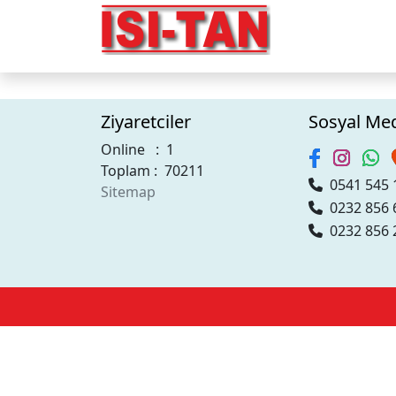
Ziyaretciler
Sosyal Me
Online : 1
Toplam : 70211
0541 545 
Sitemap
0232 856 
0232 856 